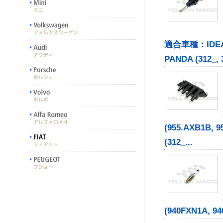
適合車種：IDEA (35
PANDA (312_, 
(955.AXB1B, 9
(312_...
(940FXN1A, 94