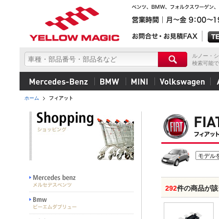
ルノー・シ
検索可能で
ホーム
フィアット
292
件の商品が該