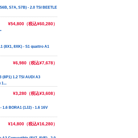
, S7A, S7B) - 2.0 TSI BEETLE
¥54,800（税込¥60,280）
・
(8X1, 8XK) - S1 quattro A1
¥6,980（税込¥7,678）
(8P1) 1.2 TSI AUDI A3
1...
¥3,280（税込¥3,608）
1.6 BORA1 (1J2) - 1.6 16V
¥14,800（税込¥16,280）
3 Convertible (8V7, 8VE) - 2.0