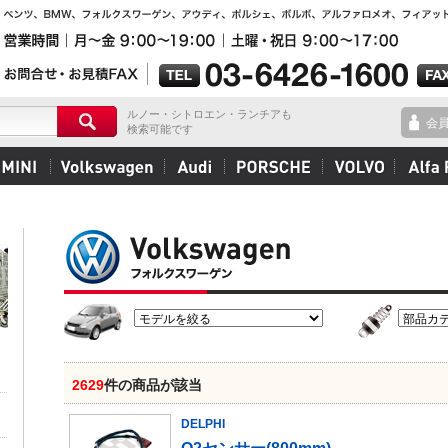
ルノー・シトロエン・ランチアも
会
検索可能です
2629
件の商品が該当
DELPHI