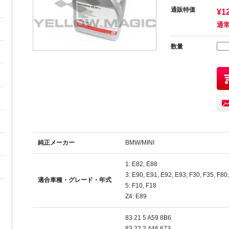
通販特価
¥1
通常
数量
純正メーカー
BMW/MINI
1: E82, E88
3: E90, E91, E92, E93, F30, F35, F80
適合車種・グレード・年式
5: F10, F18
Z4: E89
83 21 5 A59 8B6
83 22 2 446 673