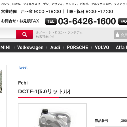
ルノー・シトロエン・ランチアも
会
検索可能です
Tweet
Febi
DCTF-1(5.0リットル)
部品番号
;39