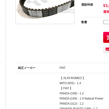
通販特価
¥3
通常
数量
純正メーカー
FIAT
【 ALFA ROMEO 】
MITO (955) - 1.4
【 FIAT 】
PANDA (169) - 1.2
PANDA (169) - 1.4 Natural Power
PANDA (312) - 1.2
GRANDE PUNTO (199) - 1.2