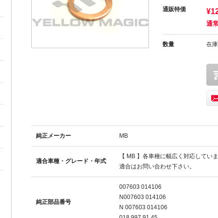
通販特価
¥1
通常
数量
在庫
純正メーカー
MB
【 MB 】各車種に幅広く対応してい
適合車種・グレード・年式
適合はお問い合わせ下さい。
007603 014106
N007603 014106
純正部品番号
N 007603 014106
018 997 91 45