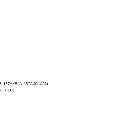
AXB, 187AXB1A, 187AXC1A02)
87CXB/C)