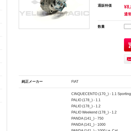
通販特価
¥8
通常
数量
純正メーカー
FIAT
CINQUECENTO (170_) - 1.1 Sporting
PALIO (178_) - 1.1
PALIO (178_) - 1.2
PALIO Weekend (178_) - 1.2
PANDA (141_) - 750
PANDA (141_) - 1000
PANDA (141_) - 1000 i.e. Cat