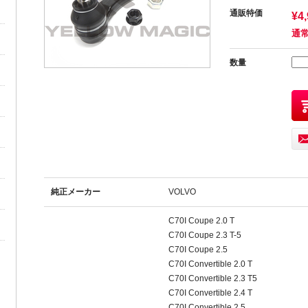
通販特価
¥4
通常
数量
純正メーカー
VOLVO
C70I Coupe 2.0 T
C70I Coupe 2.3 T-5
C70I Coupe 2.5
C70I Convertible 2.0 T
C70I Convertible 2.3 T5
C70I Convertible 2.4 T
C70I Convertible 2.5