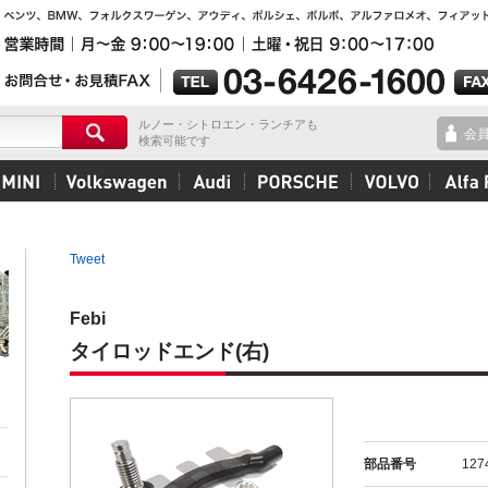
ルノー・シトロエン・ランチアも
会
検索可能です
Tweet
Febi
タイロッドエンド(右)
部品番号
127