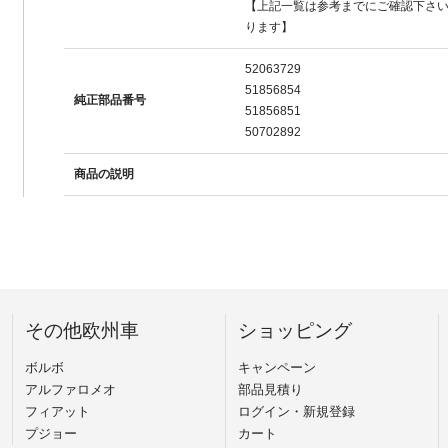
【上記一覧は参考までにご確認下さ
ります】
52063729
51856854
純正部品番号
51856851
50702892
商品の説明
その他欧州車
ショッピング
ボルボ
キャンペーン
アルファロメオ
部品見積り
フィアット
ログイン・新規登録
プジョー
カート