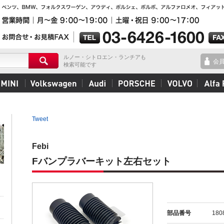
ルノー・シトロエン・ランチアも
会
検索可能です
Tweet
Febi
Fバンプラバーキット左右セット
部品番号
180