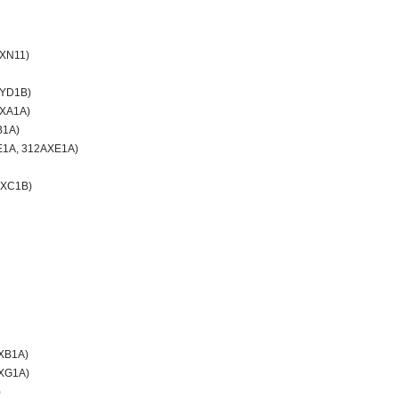
AXN11)
.AYD1B)
AXA1A)
B1A)
CXE1A, 312AXE1A)
AXC1B)
BXB1A)
BXG1A)
)