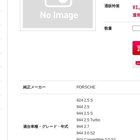
通販特価
¥1
通常
数量
純正メーカー
PORSCHE
924 2.5 S
944 2.5
944 2.5 S
944 2.5 Turbo
適合車種・グレード・年式
944 2.7
944 3.0 S2
944 Convertible 3.0 S2