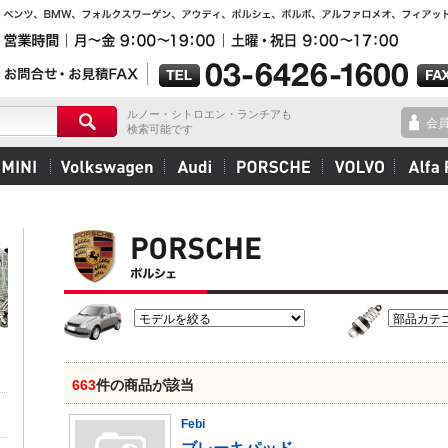
ルノー・シトロエン・ランチアも
会
検索可能です
663
件の商品が該当
Febi