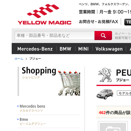
ルノー・シ
検索可能で
ホーム
プジョー
462
件の商品が該