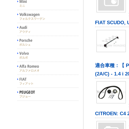
FIAT SCUDO, UL
適合車種：【 PEUGE
(2A/C) - 1.4 i 
CITROEN: C4 2