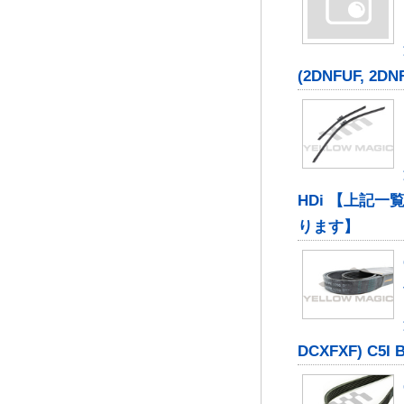
(2DNFUF, 2DNFU
HDi 【上記
ります】
DCXFXF) C5I B